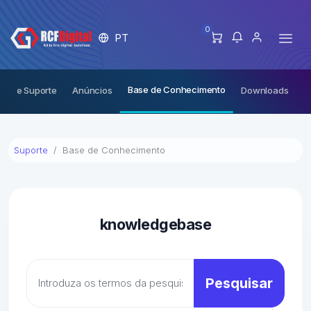
0
PT
Base de Conhecimento
ts de Suporte
Anúncios
Downloads
E
Suporte
Base de Conhecimento
knowledgebase
Pesquisar