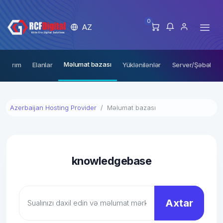
0
AZ
Məlumat bazası
ğularım
Elanlar
Yüklənilənlər
Server/Şəbəkə və
Azerbaijan Hosting Provider
Məlumat bazası
knowledgebase
Axtar