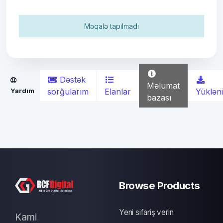
Məqalə tapılmadı
Dəstək
Məlumat
Elanlar
Yükləni
Yardım
sorğularım
bazası
Browse Products
Yeni sifariş verin
Kami