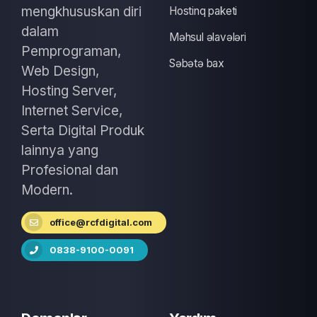
mengkhususkan diri
Hostinq paketi
dalam
Məhsul əlavələri
Pemprograman,
Səbətə bax
Web Design,
Hosting Server,
Internet Service,
Serta Digital Produk
lainnya yang
Profesional dan
Modern.
office@rcfdigital.com
0838-9100-0091